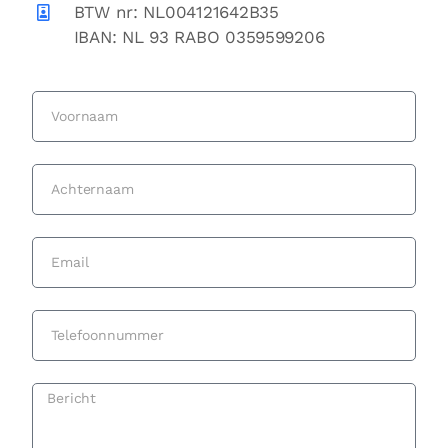
BTW nr: NL004121642B35
IBAN: NL 93 RABO 0359599206