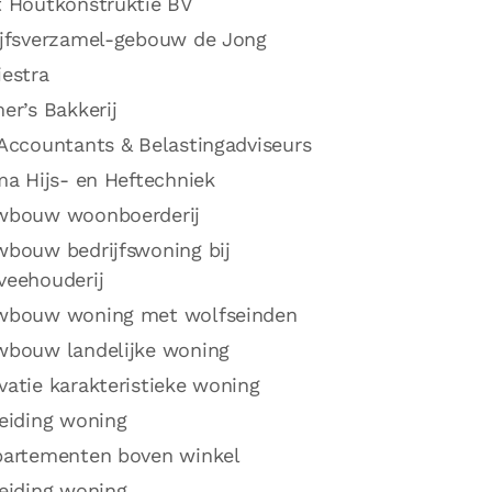
t Houtkonstruktie BV
ijfsverzamel-gebouw de Jong
estra
er’s Bakkerij
Accountants & Belastingadviseurs
ma Hijs- en Heftechniek
wbouw woonboerderij
wbouw bedrijfswoning bij
veehouderij
wbouw woning met wolfseinden
wbouw landelijke woning
atie karakteristieke woning
eiding woning
partementen boven winkel
eiding woning