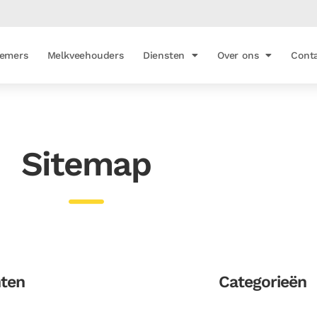
emers
Melkveehouders
Diensten
Over ons
Cont
Sitemap
hten
Categorieën