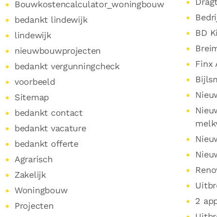
Drag
Bouwkostencalculator_woningbouw
Bedr
bedankt lindewijk
BD Ki
lindewijk
Breim
nieuwbouwprojecten
Finx 
bedankt vergunningcheck
Bijls
voorbeeld
Nieu
Sitemap
Nieu
bedankt contact
melk
bedankt vacature
Nieu
bedankt offerte
Nieu
Agrarisch
Renov
Zakelijk
Uitbr
Woningbouw
2 ap
Projecten
Uitbr