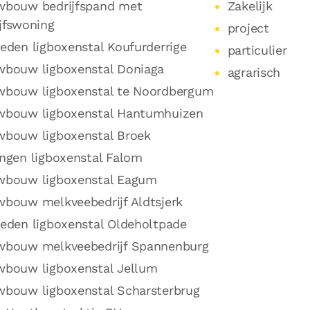
wbouw bedrijfspand met
Zakelijk
jfswoning
project
eden ligboxenstal Koufurderrige
particulier
wbouw ligboxenstal Doniaga
agrarisch
wbouw ligboxenstal te Noordbergum
wbouw ligboxenstal Hantumhuizen
wbouw ligboxenstal Broek
engen ligboxenstal Falom
wbouw ligboxenstal Eagum
wbouw melkveebedrijf Aldtsjerk
reden ligboxenstal Oldeholtpade
wbouw melkveebedrijf Spannenburg
wbouw ligboxenstal Jellum
wbouw ligboxenstal Scharsterbrug