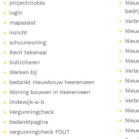
projectroutes
Nieu
bedri
login
Verbr
mapassist
Nieu
inzicht
Nieu
schuurwoning
Nieu
Revit tekenaar
Nieu
Solliciteren
Verl
Werken bij
Nieu
bedankt nieuwbouw heerenveen
Nieu
Woning bouwen in Heerenveen
Verb
lindewijk-a-b
Nieu
Vergunningcheck
Nieu
bedanktpagina
Nieu
vergunningcheck FOUT