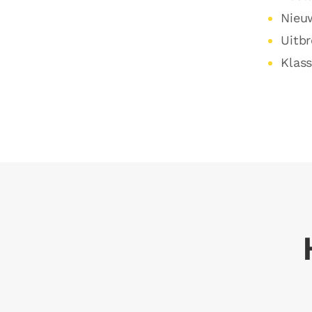
Nieu
Uitbr
Klas