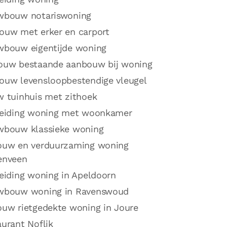
wbouw notariswoning
ouw met erker en carport
wbouw eigentijde woning
ouw bestaande aanbouw bij woning
ouw levensloopbestendige vleugel
w tuinhuis met zithoek
reiding woning met woonkamer
wbouw klassieke woning
ouw en verduurzaming woning
enveen
eiding woning in Apeldoorn
wbouw woning in Ravenswoud
ouw rietgedekte woning in Joure
urant Noflik