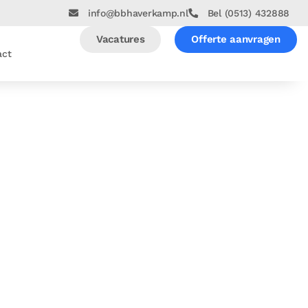
info@bbhaverkamp.nl
Bel (0513) 432888
Vacatures
Offerte aanvragen
act