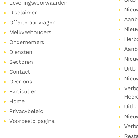
Leveringsvoorwaarden
Nieu
Disclaimer
Aanb
Offerte aanvragen
Nieu
Melkveehouders
Herb
Ondernemers
Aanb
Diensten
Nieu
Sectoren
Uitb
Contact
Nieu
Over ons
Verb
Particulier
Heer
Home
Uitbr
Privacybeleid
Nieu
Voorbeeld pagina
Verb
Resta