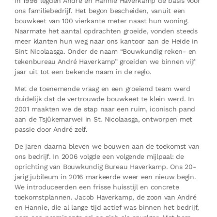
In 1996 legden André en Hannie Haverkamp de basis voor
ons familiebedrijf. Het begon bescheiden, vanuit een
bouwkeet van 100 vierkante meter naast hun woning.
Naarmate het aantal opdrachten groeide, vonden steeds
meer klanten hun weg naar ons kantoor aan de Heide in
Sint Nicolaasga. Onder de naam “Bouwkundig reken- en
tekenbureau André Haverkamp” groeiden we binnen vijf
jaar uit tot een bekende naam in de regio.
Met de toenemende vraag en een groeiend team werd
duidelijk dat de vertrouwde bouwkeet te klein werd. In
2001 maakten we de stap naar een ruim, iconisch pand
aan de Tsjûkemarwei in St. Nicolaasga, ontworpen met
passie door André zelf.
De jaren daarna bleven we bouwen aan de toekomst van
ons bedrijf. In 2006 volgde een volgende mijlpaal: de
oprichting van Bouwkundig Bureau Haverkamp. Ons 20-
jarig jubileum in 2016 markeerde weer een nieuw begin.
We introduceerden een frisse huisstijl en concrete
toekomstplannen. Jacob Haverkamp, de zoon van André
en Hannie, die al lange tijd actief was binnen het bedrijf,