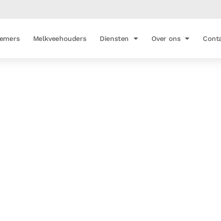
emers
Melkveehouders
Diensten
Over ons
Cont