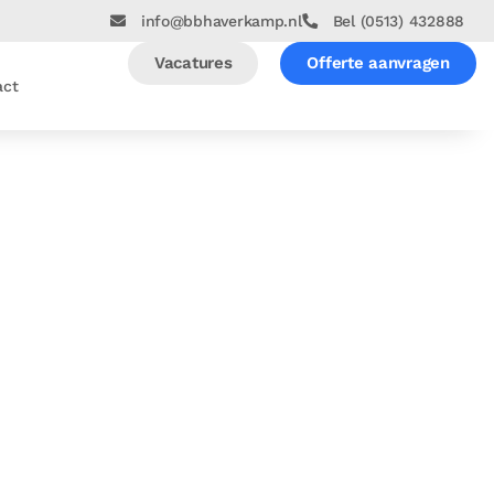
info@bbhaverkamp.nl
Bel (0513) 432888
Vacatures
Offerte aanvragen
act