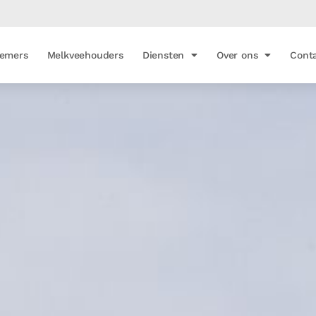
emers
Melkveehouders
Diensten
Over ons
Cont