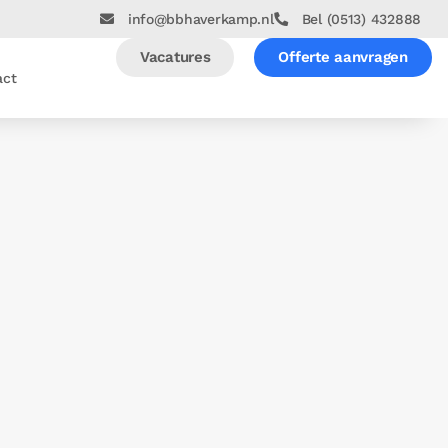
info@bbhaverkamp.nl
Bel (0513) 432888
Vacatures
Offerte aanvragen
act