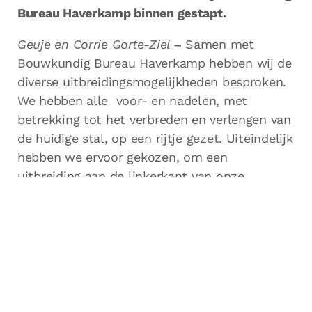
Bureau Haverkamp binnen gestapt.
Geuje en Corrie Gorte-Ziel
–
Samen met
Bouwkundig Bureau Haverkamp hebben wij de
diverse uitbreidingsmogelijkheden besproken.
We hebben alle voor- en nadelen, met
betrekking tot het verbreden en verlengen van
de huidige stal, op een rijtje gezet. Uiteindelijk
hebben we ervoor gekozen, om een
uitbreiding aan de linkerkant van onze
bestaande stal bij te bouwen.
Het door Bouwkundig Bureau Haverkamp
opgestelde bouwplan was zo uitgewerkt, dat
de uitbreiding precies binnen het toegestane
bouwblok viel. Mede hierdoor is het traject
van de vergunningsaanvraag ontzettend snel