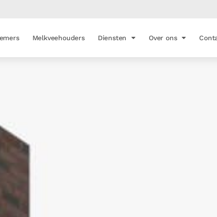
emers
Melkveehouders
Diensten
Over ons
Cont