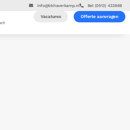
info@bbhaverkamp.nl
Bel (0513) 432888
Vacatures
Offerte aanvragen
act