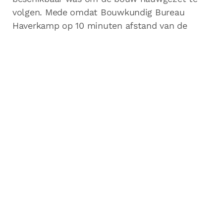
volgen. Mede omdat Bouwkundig Bureau
Haverkamp op 10 minuten afstand van de
bouw is gevestigd en wij een goed gevoel
hadden bij het team, waren wij er al vrij snel
over uit dat Haverkamp de directievoering
voor ons mocht verzorgen.
Gedurende het proces zijn wij een drietal keer
aanwezig geweest, om ter plaatse de zaken
door te nemen. Tijdens deze momenten
hebben wij onze wensen uitvoerig besproken
en hebben wij alles tot in het kleinste detail in
het bestek laten zetten. Mede doordat het
bestek zo strak geschreven was, zijn wij
naderhand niet meer voor grote verassingen in
het meer- en minderwerk komen te staan.