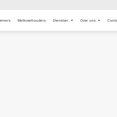
emers
Melkveehouders
Diensten
Over ons
Cont